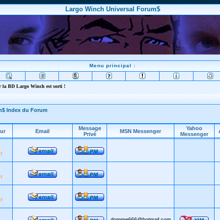
Largo Winch Universal Forum$
Menu principal :
 la BD Largo Winch est sorti !
m$ Index du Forum
Message
Yahoo
ur
Email
MSN Messenger
Privé
Messenger
r
r
r
domme666@hotmail.com