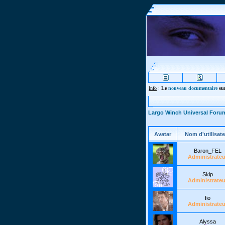
Info
:
Le
nouveau documentaire
sur
Largo Winch Universal Foru
Avatar
Nom d'utilisate
Baron_FEL
Administrateu
Skip
Administrateu
fio
Administrateu
Alyssa