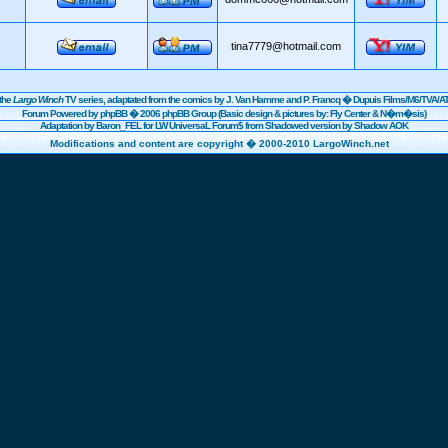
tina7779@hotmail.com
the
Largo Winch
TV series, adaptated from the comics by J. Van Hamme and P. Francq �
Dupuis
Films/
M6
/TVA/AT
Forum Powered by
phpBB
� 2006 phpBB Group (Basic design & pictures by: Fly Center & N�m�sis)
Adaptation by Baron_FEL for LW UniversaL Forum$ from Shadowed version by Shadow AOK
Modifications and content are copyright � 2000-2010 LargoWinch.net