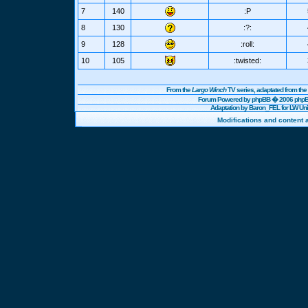
7
140
:P
8
130
:?:
9
128
:roll:
10
105
:twisted:
From the
Largo Winch
TV series, adaptated from t
Forum Powered by
phpBB
� 2006 phpBB
Adaptation by Baron_FEL for LW U
Modifications and content