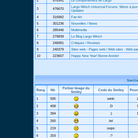
2
578341
Le comportement de Largo
Largo Winch Universal Forums: Mises à jour 
3
476670
Updates
4
316992
Fan Art
5
301236
Nouvelles / News
6
285446
Multimedia
7
279839
Le Blog Largo Winch
8
246991
Critiques / Reviews
9
240379
Sites web - Pages web / Web sites - Web p
10
223607
Happy New Year! Bonne Année!
Smili
Fichier Image du
Rang
Nb
Code du Smiley
Pour
Smiley
1
595
:wink:
2
408
:D
3
394
:)
4
260
:lol:
5
219
:oops:
6
203
:?