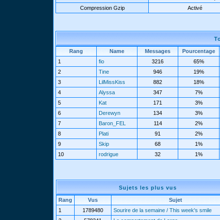
Compression Gzip
Activé
T
Rang
Name
Messages
Pourcentage
1
fio
3216
65%
2
Tine
946
19%
3
LilMissKiss
882
18%
4
Alyssa
347
7%
5
Kat
171
3%
6
Derewyn
134
3%
7
Baron_FEL
114
2%
8
Plati
91
2%
9
Skip
68
1%
10
rodrigue
32
1%
Sujets les plus vus
Rang
Vus
Sujet
1
1789480
Sourire de la semaine / This week's smile