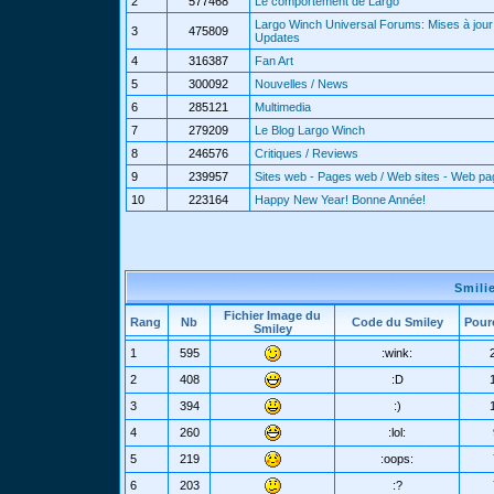
2
577468
Le comportement de Largo
Largo Winch Universal Forums: Mises à jour 
3
475809
Updates
4
316387
Fan Art
5
300092
Nouvelles / News
6
285121
Multimedia
7
279209
Le Blog Largo Winch
8
246576
Critiques / Reviews
9
239957
Sites web - Pages web / Web sites - Web p
10
223164
Happy New Year! Bonne Année!
Smili
Fichier Image du
Rang
Nb
Code du Smiley
Pour
Smiley
1
595
:wink:
2
408
:D
3
394
:)
4
260
:lol:
5
219
:oops:
6
203
:?