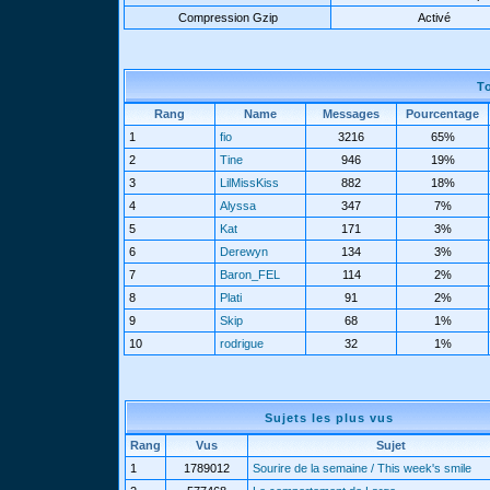
Compression Gzip
Activé
T
Rang
Name
Messages
Pourcentage
1
fio
3216
65%
2
Tine
946
19%
3
LilMissKiss
882
18%
4
Alyssa
347
7%
5
Kat
171
3%
6
Derewyn
134
3%
7
Baron_FEL
114
2%
8
Plati
91
2%
9
Skip
68
1%
10
rodrigue
32
1%
Sujets les plus vus
Rang
Vus
Sujet
1
1789012
Sourire de la semaine / This week's smile