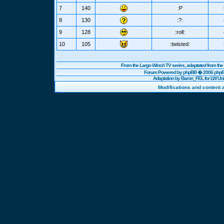
7
140
:P
8
130
:?:
9
128
:roll:
10
105
:twisted:
From the
Largo Winch
TV series, adaptated from t
Forum Powered by
phpBB
� 2006 phpBB
Adaptation by Baron_FEL for LW U
Modifications and content