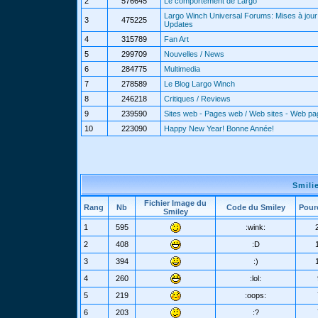
2
576645
Le comportement de Largo
Largo Winch Universal Forums: Mises à jour 
3
475225
Updates
4
315789
Fan Art
5
299709
Nouvelles / News
6
284775
Multimedia
7
278589
Le Blog Largo Winch
8
246218
Critiques / Reviews
9
239590
Sites web - Pages web / Web sites - Web p
10
223090
Happy New Year! Bonne Année!
Smili
Fichier Image du
Rang
Nb
Code du Smiley
Pour
Smiley
1
595
:wink:
2
408
:D
3
394
:)
4
260
:lol:
5
219
:oops:
6
203
:?