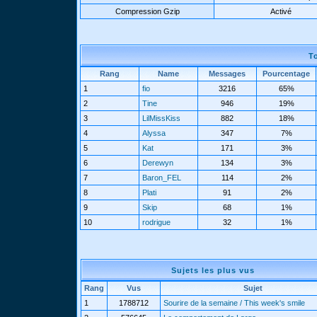
Compression Gzip
Activé
T
Rang
Name
Messages
Pourcentage
1
fio
3216
65%
2
Tine
946
19%
3
LilMissKiss
882
18%
4
Alyssa
347
7%
5
Kat
171
3%
6
Derewyn
134
3%
7
Baron_FEL
114
2%
8
Plati
91
2%
9
Skip
68
1%
10
rodrigue
32
1%
Sujets les plus vus
Rang
Vus
Sujet
1
1788712
Sourire de la semaine / This week's smile