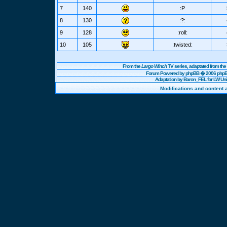
7
140
:P
8
130
:?:
9
128
:roll:
10
105
:twisted:
From the
Largo Winch
TV series, adaptated from t
Forum Powered by
phpBB
� 2006 phpBB
Adaptation by Baron_FEL for LW U
Modifications and content