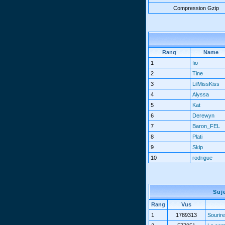
Compression Gzip
Rang
Name
1
fio
2
Tine
3
LilMissKiss
4
Alyssa
5
Kat
6
Derewyn
7
Baron_FEL
8
Plati
9
Skip
10
rodrigue
Suj
Rang
Vus
1
1789313
Sourire