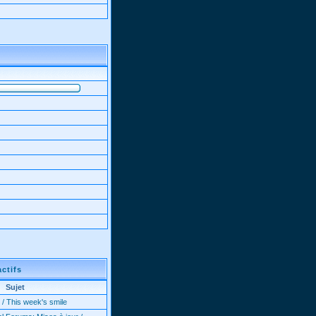
actifs
Sujet
 / This week's smile