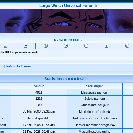
Largo Winch Universal Forum$
Menu principal :
 la BD Largo Winch est sorti !
rum$ Index du Forum
Statistiques g�n�rales
Valeur
Statistique
4911
Messages par jour
1213
Sujets par jour
100
Utilisateurs par jour
05 Mar 2003 09:31 pm
Nb de jours d'activit�
ées
Non disponible
Taille du répertoire des Avatars
17 Oct 2006 11:57 am
ment
Dernier membre enregistr�
ine
21 Fév 2026 09:43 pm
Max utilisateurs online