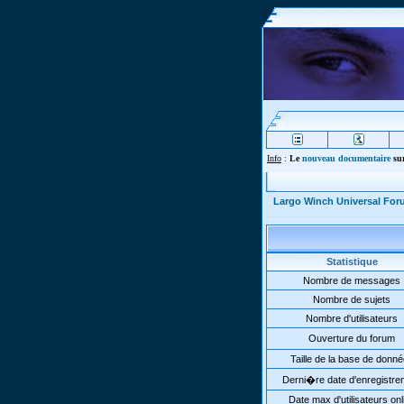
Info
:
Le
nouveau documentaire
sur
Largo Winch Universal Fo
Statistique
Nombre de messages
Nombre de sujets
Nombre d'utilisateurs
Ouverture du forum
Taille de la base de donn
Derni�re date d'enregistre
Date max d'utilisateurs onl