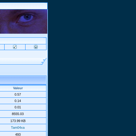
Valeur
0.57
0.14
0.01
8555.03
173.99 KB
Tam04xa
493