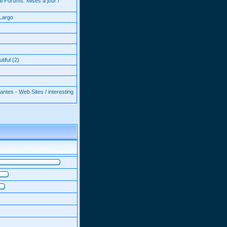
l Forums: Mises à jour /
Largo
iful (2)
antes - Web Sites / interesting