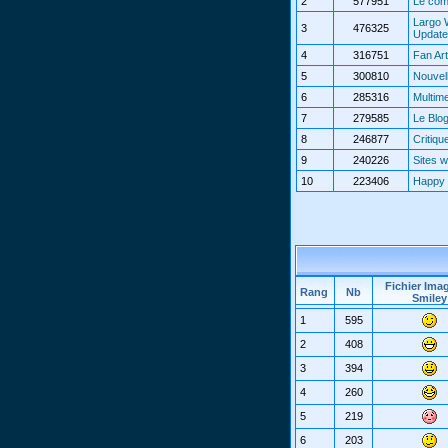
2
577951
Le com
Largo 
3
476325
Updat
4
316751
Fan Art
5
300810
Nouvel
6
285316
Multim
7
279585
Le Blo
8
246877
Critiqu
9
240226
Sites 
10
223406
Happy 
Fichier Ima
Rang
Nb
Smiley
1
595
2
408
3
394
4
260
5
219
6
203