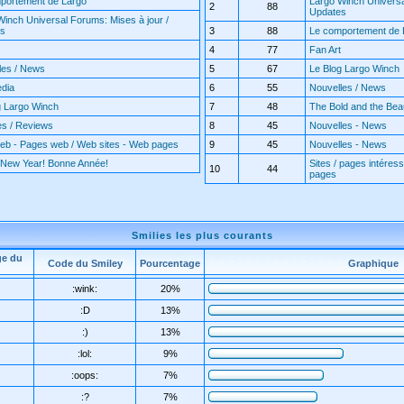
portement de Largo
Largo Winch Universa
2
88
Updates
Winch Universal Forums: Mises à jour /
es
3
88
Le comportement de 
4
77
Fan Art
les / News
5
67
Le Blog Largo Winch
edia
6
55
Nouvelles / News
g Largo Winch
7
48
The Bold and the Beaut
es / Reviews
8
45
Nouvelles - News
web - Pages web / Web sites - Web pages
9
45
Nouvelles - News
New Year! Bonne Année!
Sites / pages intéress
10
44
pages
Smilies les plus courants
ge du
Code du Smiley
Pourcentage
Graphique
:wink:
20%
:D
13%
:)
13%
:lol:
9%
:oops:
7%
:?
7%