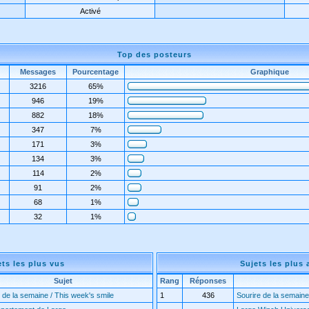
Activé
Top des posteurs
Messages
Pourcentage
Graphique
3216
65%
946
19%
882
18%
347
7%
171
3%
134
3%
114
2%
91
2%
68
1%
32
1%
ets les plus vus
Sujets les plus 
Sujet
Rang
Réponses
 de la semaine / This week's smile
1
436
Sourire de la semaine