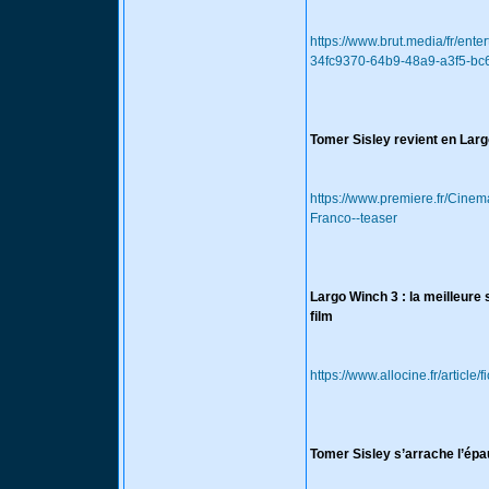
https://www.brut.media/fr/ent
34fc9370-64b9-48a9-a3f5-bc
Tomer Sisley revient en Lar
https://www.premiere.fr/Cin
Franco--teaser
Largo Winch 3 : la meilleure
film
https://www.allocine.fr/articl
Tomer Sisley s’arrache l’épau