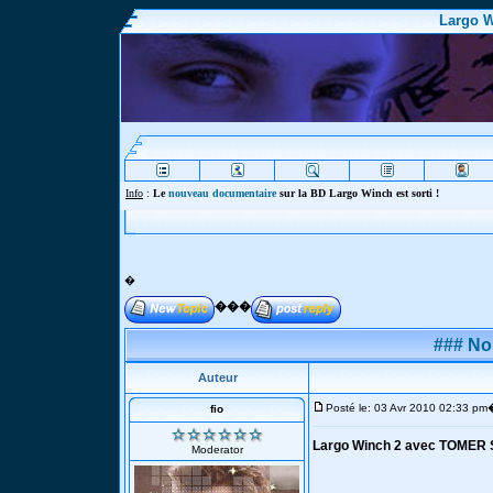
Largo W
Info
Webmaster
�
���
### No
Auteur
Posté le: 03 Avr 2010 02:33 pm
fio
Largo Winch 2 avec TOMER 
Moderator