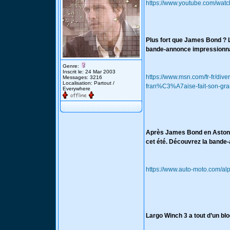
https://www.youtube.com/wa
Plus fort que James Bond ? L
bande-annonce impressionn
Genre:
Inscrit le: 24 Mar 2003
https://www.msn.com/fr-fr/div
Messages: 3216
Localisation: Partout /
fran%C3%A7aise-fait-son-gr
Everywhere
Après James Bond en Aston M
cet été. Découvrez la bande
https://www.auto-moto.com/alp
Largo Winch 3 a tout d’un bl