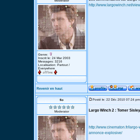
Moderator
http://www.largowinch.net/vi
Genre:
Inscrit le: 24 Mar 2003
Messages: 3216
Localisation: Partout /
Everywhere
Revenir en haut
Posté le: 22 Déc 2010 07:24 pm
fio
Largo Winch 2 : Tomer Sisle
Moderator
http://www.cinematon.fr/largo
annonce-explosive/