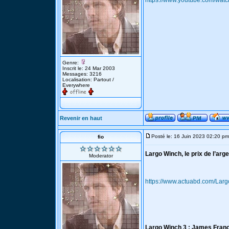
https://www.youtube.com/wa
Genre:
Inscrit le: 24 Mar 2003
Messages: 3216
Localisation: Partout /
Everywhere
Revenir en haut
Posté le: 16 Juin 2023 02:20 pm
fio
Largo Winch, le prix de l’arg
Moderator
https://www.actuabd.com/Largo
Largo Winch 3 : James Franc