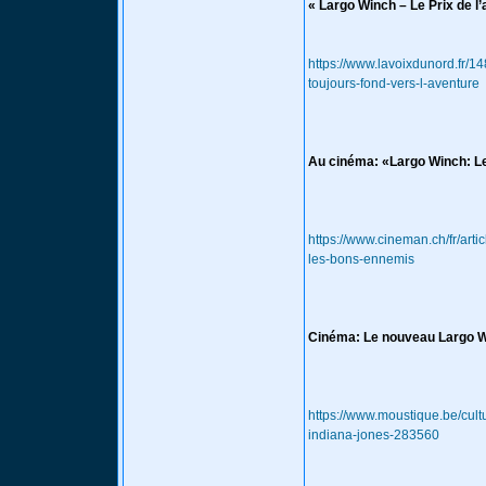
« Largo Winch – Le Prix de l’
https://www.lavoixdunord.fr/14
toujours-fond-vers-l-aventure
Au cinéma: «Largo Winch: Le 
https://www.cineman.ch/fr/art
les-bons-ennemis
Cinéma: Le nouveau Largo Wi
https://www.moustique.be/cul
indiana-jones-283560