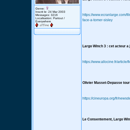
Genre:
Inscrit le: 24 Mar 2003
https://www.ecranlarge.com/f
Messages: 3216
Localisation: Partout /
face-a-tomer-sisley
Everywhere
Largo Winch 3 : cet acteur a 
https://www.allocine.fr/articl
Olivier Masset-Depasse tourn
https://cineuropa.org/fr/newsd
Le Consentement, Largo Winch