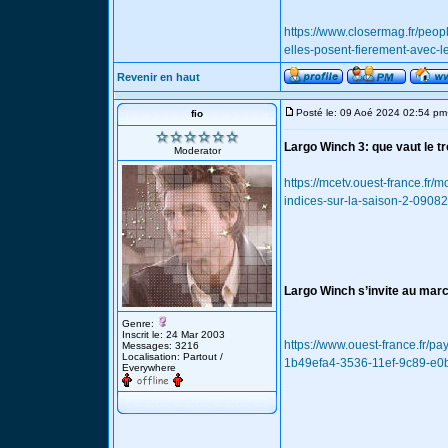
https://www.closermag.fr/peopl
elles-posent-fierement-avec-
Revenir en haut
Posté le: 09 Aoé 2024 02:54 pm
fio
Largo Winch 3: que vaut le t
Moderator
https://mcetv.ouest-france.fr
indices-sur-la-saison-2-0908
Largo Winch s’invite au mar
Genre:
Inscrit le: 24 Mar 2003
https://www.ouest-france.fr/p
Messages: 3216
Localisation: Partout /
1b49efa4-3536-11ef-9c89-e0b
Everywhere