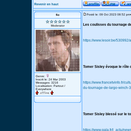
Revenir en haut
Posté le: 09 Oct 2023 08:52 pm
fio
Les coulisses du tournage d
Moderator
https://www.lesoir.be/530992/
Tomer Sisley évoque le rôle 
Genre:
Inscrit le: 24 Mar 2003
https://www.francetvinfo.fr/cu
Messages: 3216
Localisation: Partout /
du-tournage-de-largo-winch-
Everywhere
Tomer Sisley blessé sur le 
https://www.gala.fr/l_actu/ne