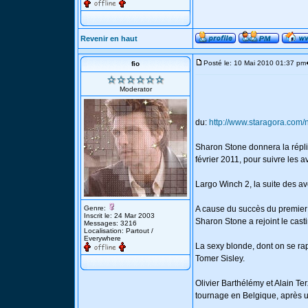
Revenir en haut
Posté le: 10 Mai 2010 01:37 pm
fio
Moderator
du:
http://www.staragora.com/
Sharon Stone donnera la répl
février 2011, pour suivre les 
Largo Winch 2, la suite des av
Genre:
A cause du succès du premier vo
Inscrit le: 24 Mar 2003
Sharon Stone a rejoint le cast
Messages: 3216
Localisation: Partout /
Everywhere
La sexy blonde, dont on se rap
Tomer Sisley.
Olivier Barthélémy et Alain Te
tournage en Belgique, après 