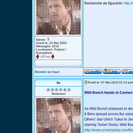
Recherche de figurants:
http:
Genre:
Inscrit le: 24 Mar 2003
Messages: 3216
Localisation: Partout /
Everywhere
Revenir en haut
Posté le: 07 Mai 2010 01:14 pm
fio
Wild Bunch heads to Cannes wi
Moderator
As Wild Bunch prepares to des
9 films spread across the vario
Others’ star Ulrich Tukur to 
starring Tomer Sisley. Wild Bu
http://www.screendaily.com/fes