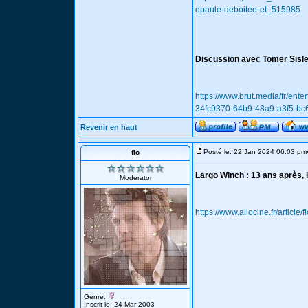
epaule-deboitee-et_515985
Discussion avec Tomer Sisle
https://www.brut.media/fr/ent
34fc9370-64b9-48a9-a3f5-bc
Revenir en haut
Posté le: 22 Jan 2024 06:03 pm
fio
Largo Winch : 13 ans après, l
Moderator
https://www.allocine.fr/articl
Genre:
Inscrit le: 24 Mar 2003