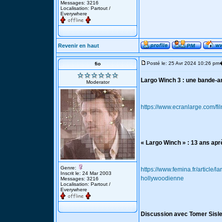
Messages: 3216
Localisation: Partout /
Everywhere
Revenir en haut
Posté le: 25 Avr 2024 10:26 pm
fio
Largo Winch 3 : une bande-an
Moderator
https://www.ecranlarge.com/f
« Largo Winch » : 13 ans apr
Genre:
https://www.femina.fr/article/
Inscrit le: 24 Mar 2003
hollywoodienne
Messages: 3216
Localisation: Partout /
Everywhere
Discussion avec Tomer Sisle