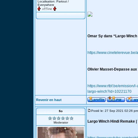
Localisation: Partout /
Everywhere
Omar Sy dans “Largo Winch
https://www.cinetelerevue.be
Olivier Masset-Depasse aux
https://www.rtbf.be/emission
largo-winch?id=10221170
Revenir en haut
Posté le: 27 Sep 2021 02:26 pm
fio
Largo Winch Hindi Remake | 
Moderator