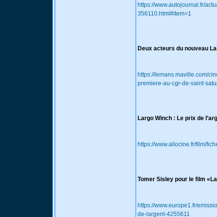
https://www.autojournal.fr/act
356110.html#item=1
Deux acteurs du nouveau La
https://lemans.maville.com/c
premiere-au-cgr-de-saint-sat
Largo Winch : Le prix de l’ar
https://www.allocine.fr/film/fi
Tomer Sisley pour le film «La
https://www.europe1.fr/emission
de-largent-4255611