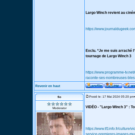
Largo Winch revient au ciné
https://www.journaldugeek.co
Exclu. “Je me suis arraché 
tournage de Largo Winch 3
https://www.programme-tv.net
raconte-ses-nombreuses-bless
Revenir en haut
Posté le: 17 Mai 2024 05:20 pm
fio
VIDÉO - "Largo Winch 3" : T
Moderator
https://www.tf1info.fr/culture
service-premieres-images-mu