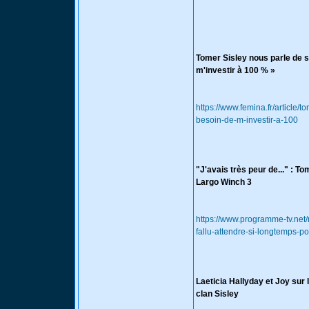
Tomer Sisley nous parle de se
m'investir à 100 % »
https://www.femina.fr/article/
besoin-de-m-investir-a-100
"J'avais très peur de..." : To
Largo Winch 3
https://www.programme-tv.net/
fallu-attendre-si-longtemps-po
Laeticia Hallyday et Joy sur 
clan Sisley