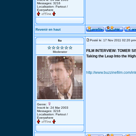
Messages: 3216
Localisation: Partout /
Everywhere
Revenir en haut
Posté le: 17 Nov 2011 02:20 pm
fio
FILM INTERVIEW: TOMER SI
Moderator
Taking the Leap Into the Hig
http://www.buzzinefilm.com/in
Genre:
Inscrit le: 24 Mar 2003
Messages: 3216
Localisation: Partout /
Everywhere