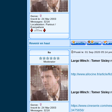
Genre:
Inscrit le: 24 Mar 2003
Messages: 3216
Localisation: Partout /
Everywhere
Revenir en haut
Posté le: 01 Sep 2020 05:14 pm
fio
Largo Winch : Tomer Sisley r
Moderator
http://www.allocine.fr/article
Largo Winch : Tomer Sisley r
Genre:
https://www.cineserie.com/new
Inscrit le: 24 Mar 2003
3475656/
Messages: 3216