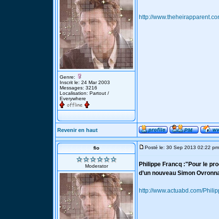
http://www.theheirapparent.co
Genre:
Inscrit le: 24 Mar 2003
Messages: 3216
Localisation: Partout /
Everywhere
Revenir en haut
Posté le: 30 Sep 2013 02:22 pm
fio
Philippe Francq :"Pour le p
Moderator
d’un nouveau Simon Ovronna
http://www.actuabd.com/Phili