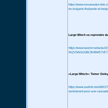
https://www.nouveautes-tele.c
en-bulgarie-thailande-et-belg
Largo Winch va reprendre du
https://www.lavenir.net/actu/
5KZVSNGUGBCBVBW57VE7
«Largo Winch»: Tomer Sisley
https://www.sudinfo.be/id6637
sentrainant-pour-une-cascad