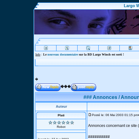
Largo W
Info
:
Le
nouveau documentaire
sur la BD Largo Winch est sorti !
�
���
### Annonces / Announ
Auteur
Posté le: 06 Mai 2003 01:15 pm
Plati
Annonces concernant ce site (
Robot
##########