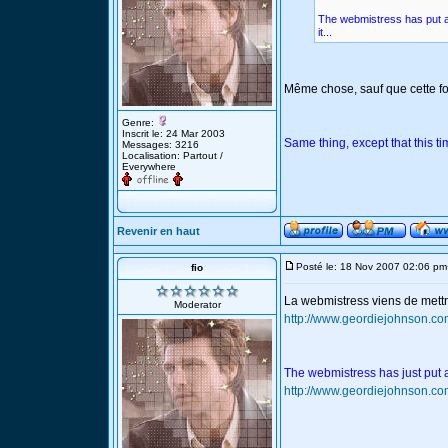
The webmistress has put a
it...
Même chose, sauf que cette foi
Genre:
Inscrit le: 24 Mar 2003
Same thing, except that this t
Messages: 3216
Localisation: Partout /
Everywhere
Revenir en haut
Posté le: 18 Nov 2007 02:06 pm
fio
La webmistress viens de mett
Moderator
http://www.geordiejohnson.co
The webmistress has just put 
http://www.geordiejohnson.co