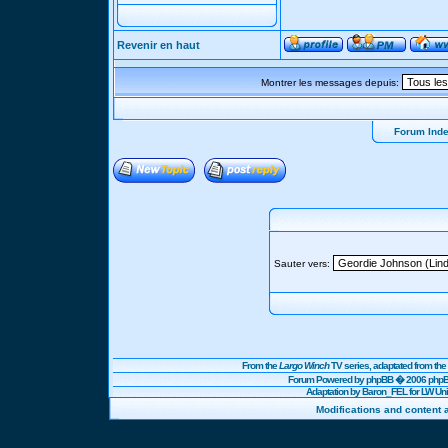
Revenir en haut
Montrer les messages depuis:
Forum Ind
Sauter vers:
From the
Largo Winch
TV series, adaptated from t
Forum Powered by
phpBB
� 2006 phpBB
Adaptation by Baron_FEL for LW U
Modifications and content