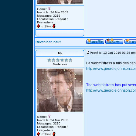
Genre:
Inscrit le: 24 Mar 2003
Messages: 3216
Localisation: Partout /
Everywhere
Revenir en haut
Posté le: 13 Jan 2010 03:25 pm
fio
La webmistress a mis des cap
Moderator
http://www.geordiejohnson.co
The webmistress has put scree
http://www.geordiejohnson.co
Genre:
Inscrit le: 24 Mar 2003
Messages: 3216
Localisation: Partout /
Everywhere