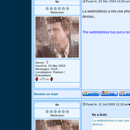
Posté le: 03 Déc 2004 10:00 pm
fio
La webmistress a mis une ph
Moderator
dessus...
The webmistress has put a re
Genre:
Inscrit le: 24 Mar 2003
Messages: 3216
Localisation: Partout /
Everywhere
Revenir en haut
Posté le: 11 Juil 2006 12:18 pm
fio
fio a écrit:
Moderator
La webmistress a mis une
dessus...