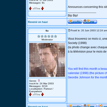
Inscrit le: 27 Avr 2003
Messages: 91
Announces concerning this sit
_________________
Bip Bip!
Revenir en haut
Posté le: 20 Juin 2003 12:24 am
fio
Vous trouverez ce mois ci, u
Moderator
Society (1998)
(la photo change avec chaque 
à la télévision pour le mois d
You will find this month a be
calendar (1998) (the picture 
Geordie Johnson for the mont
Genre:
Inscrit le: 24 Mar 2003
Messages: 3216
Localisation: Partout /
Everywhere
Revenir en haut