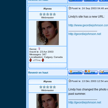
Posté le: 24 Sep 2003 04:46 am
Alyssa
Lindy's site has a new URL:
Webmaster
http://www.geordiejohnson.c
_________________
http://geordiejohnson.net
Genre:
Inscrit le: 23 Avr 2003
Messages: 347
Localisation: Calgary, Canada
Revenir en haut
Posté le: 13 Déc 2003 12:54 am
Alyssa
Lindy has changed the photo on 
Webmaster
past summer.
_________________
http://geordiejohnson.net