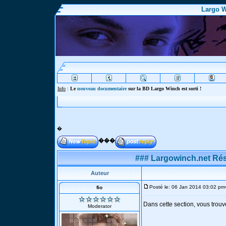
Largo W
Info
:
Le
nouveau documentaire
sur la BD Largo Winch est sorti !
�
���
### Largowinch.net Rés
Auteur
Posté le: 06 Jan 2014 03:02 pm
fio
Dans cette section, vous trouv
Moderator