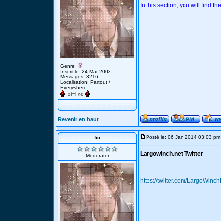
In this section, you will find t
Genre:
Inscrit le: 24 Mar 2003
Messages: 3216
Localisation: Partout /
Everywhere
Revenir en haut
Posté le: 06 Jan 2014 03:03 pm
fio
Largowinch.net Twitter
Moderator
https://twitter.com/LargoWinch