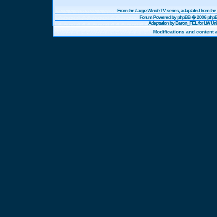
From the
Largo Winch
TV series, adaptated from t
Forum Powered by
phpBB
� 2006 phpBB
Adaptation by Baron_FEL for LW U
Modifications and content