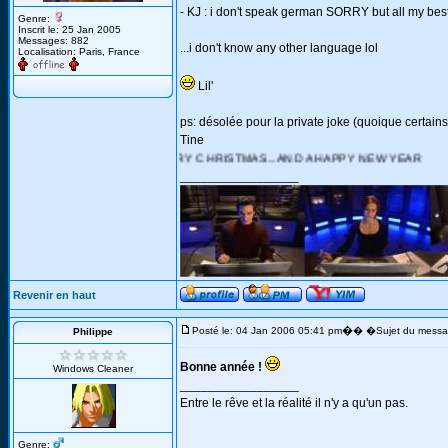
- KJ : i don't speak german SORRY but all my bes
Genre:
Inscrit le: 25 Jan 2005
Messages: 882
...i don't know any other language lol
Localisation: Paris, France
Lil'
ps: désolée pour la private joke (quoique certains 
Tine
 YOU A MERRY CHRISTMAS...AND A HAPPY NEW YEAR
_________________
Revenir en haut
�
Posté le: 04 Jan 2006 05:41 pm
� �Sujet du messa
Philippe
Bonne année !
Windows Cleaner
_________________
Entre le rêve et la réalité il n'y a qu'un pas.
Genre: