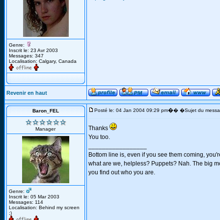
Genre:
Inscrit le: 23 Avr 2003
Messages: 347
Localisation: Calgary, Canada
Revenir en haut
�
Posté le: 04 Jan 2004 09:29 pm
� �Sujet du messa
Baron_FEL
Thanks
Manager
You too.
_________________
Bottom line is, even if you see them coming, you're
what are we, helpless? Puppets? Nah. The big mom
you find out who you are.
Genre:
Inscrit le: 05 Mar 2003
Messages: 114
Localisation: Behind my screen
;)