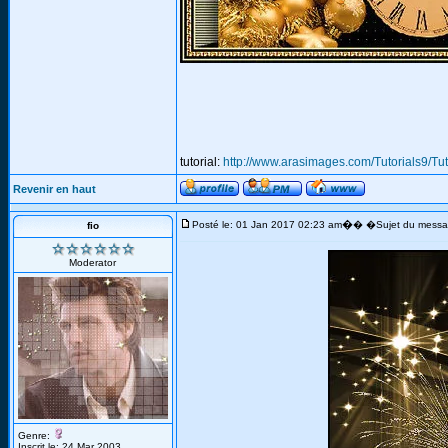
tutorial:
http://www.arasimages.com/Tutorials9/Tut
Revenir en haut
�
Posté le: 01 Jan 2017 02:23 am
� �Sujet du messa
fio
Moderator
Genre:
Inscrit le: 24 Mar 2003