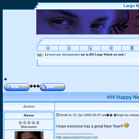
Largo W
Info
Webmaster : Editez
�
���
### Happy Ne
Auteur
�
Posté le: 01 Jan 2004 05:37 am
� �Sujet du messa
Alyssa
I hope everyone has a great New Year!!!
Webmaster
_________________
http://geordiejohnson.net