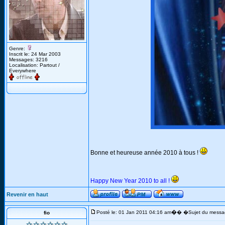
Genre:
Inscrit le: 24 Mar 2003
Messages: 3216
Localisation: Partout /
Everywhere
Bonne et heureuse année 2010 à tous !
Happy New Year 2010 to all !
Revenir en haut
�
Posté le: 01 Jan 2011 04:16 am
� �Sujet du messa
fio