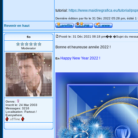
tutorial:
https://www.maidiregrafica.eu/tutorial/p
Derniére édition par fio le 31 Déc 2022 05:28 pm, édité 1 
Revenir en haut
�
Posté le: 31 Déc 2021 08:18 pm
� �Sujet du messa
fio
Bonne et heureuse année 2022 !
Moderator
Happy New Year 2022 !
En
Genre:
Inscrit le: 24 Mar 2003
Messages: 3216
Localisation: Partout /
Everywhere