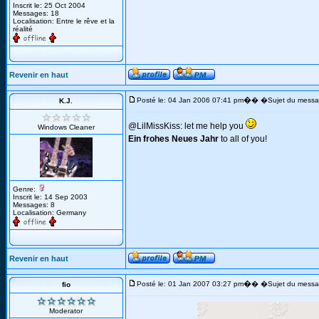
Inscrit le: 25 Oct 2004
Messages: 18
Localisation: Entre le rêve et la
réalité
Revenir en haut
�
Posté le: 04 Jan 2006 07:41 pm
� �Sujet du messa
K.J.
@LilMissKiss: let me help you
Windows Cleaner
Ein frohes Neues Jahr
to all of you!
Genre:
Inscrit le: 14 Sep 2003
Messages: 8
Localisation: Germany
Revenir en haut
�
Posté le: 01 Jan 2007 03:27 pm
� �Sujet du messa
fio
Moderator