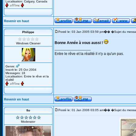
Localisation: Calgary, Canada
Revenir en haut
�
Posté le: 03 Jan 2005 03:59 pm
� �Sujet du messa
Philippe
Bonne Année à vous aussi !
Windows Cleaner
_________________
Entre le rêve et la réalité il n'y a qu'un pas.
Genre:
Inscrit le: 25 Oct 2004
Messages: 18
Localisation: Entre le rêve et la
réalité
Revenir en haut
�
Posté le: 01 Jan 2006 03:05 am
� �Sujet du messa
fio
Moderator