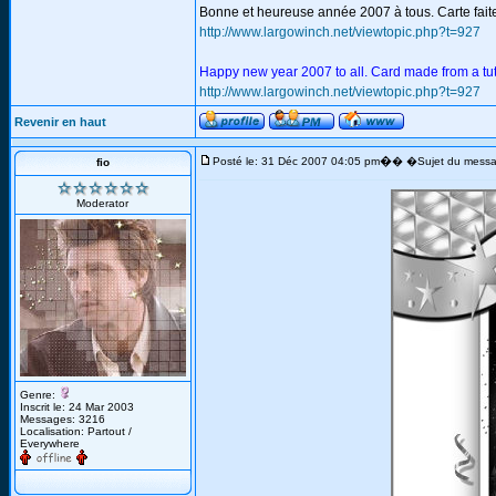
Bonne et heureuse année 2007 à tous. Carte faite à
http://www.largowinch.net/viewtopic.php?t=927
Happy new year 2007 to all. Card made from a tuto
http://www.largowinch.net/viewtopic.php?t=927
Revenir en haut
�
Posté le: 31 Déc 2007 04:05 pm
� �Sujet du messa
fio
Moderator
Genre:
Inscrit le: 24 Mar 2003
Messages: 3216
Localisation: Partout /
Everywhere