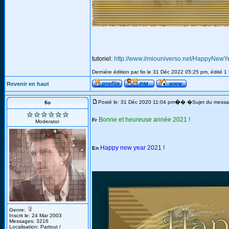
tutoriel:
http://www.ilmiouniverso.net/HappyNe
Derniére édition par fio le 31 Déc 2022 05:25 pm, édité 1 
Revenir en haut
�
Posté le: 31 Déc 2020 11:04 pm
� �Sujet du messa
fio
Bonne et heureuse année 2021 !
Fr
Moderator
Happy new year 2021 !
En
Genre:
Inscrit le: 24 Mar 2003
Messages: 3216
Localisation: Partout /