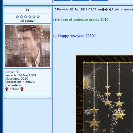
�
Posté le: 01 Jan 2019 03:38 am
� �Sujet du messa
fio
Bonne et heureuse année 2019 !
Fr
Moderator
Happy new year 2019 !
En
Genre:
Inscrit le: 24 Mar 2003
Messages: 3216
Localisation: Partout /
Everywhere