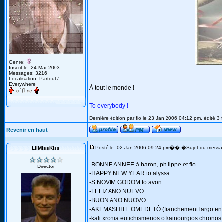
Genre:
Inscrit le: 24 Mar 2003
Messages: 3216
Localisation: Partout /
Everywhere
À tout le monde !
To everybody !
Derniére édition par fio le 23 Jan 2006 04:12 pm, édité 3 
Revenir en haut
�
Posté le: 02 Jan 2006 09:24 pm
� �Sujet du messa
LilMissKiss
-BONNE ANNEE à baron, philippe et fio
Director
-HAPPY NEW YEAR to alyssa
-S NOVIM GODOM to avon
-FELIZ ANO NUEVO
-BUON ANO NUOVO
-AKEMASHITE OMEDETÔ (franchement largo en ja
-kali xronia eutichismenos o kainourgios chronos t