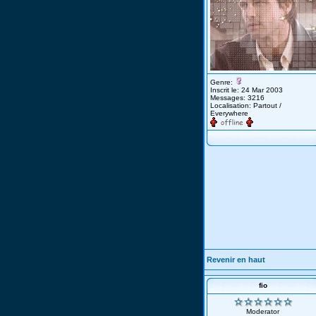
Genre:
Inscrit le: 24 Mar 2003
Messages: 3216
Localisation: Partout /
Everywhere
Revenir en haut
fio
Moderator