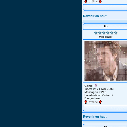
Revenir en haut
fio
Moderator
Genre:
Inscrit le: 24 Mar 2003
Messages: 3216
Localisation: Partout /
Everywhere
Revenir en haut
fio