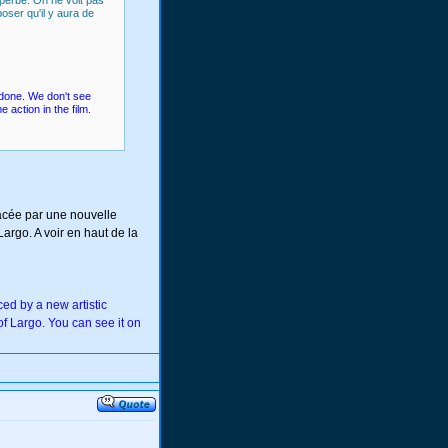
uperbe. On ne voit pas
oser qu'il y aura de
y done. We don't see
 action in the film.
lacée par une nouvelle
argo. A voir en haut de la
ed by a new artistic
f Largo. You can see it on