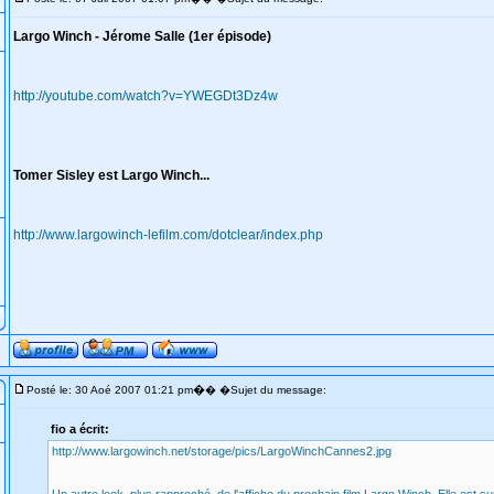
Largo Winch - Jérome Salle (1er épisode)
http://youtube.com/watch?v=YWEGDt3Dz4w
Tomer Sisley est Largo Winch...
http://www.largowinch-lefilm.com/dotclear/index.php
�
Posté le: 30 Aoé 2007 01:21 pm
� �Sujet du message:
fio a écrit:
http://www.largowinch.net/storage/pics/LargoWinchCannes2.jpg