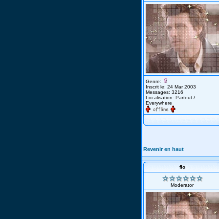
Genre:
Inscrit le: 24 Mar 2003
Messages: 3216
Localisation: Partout /
Everywhere
Revenir en haut
fio
Moderator