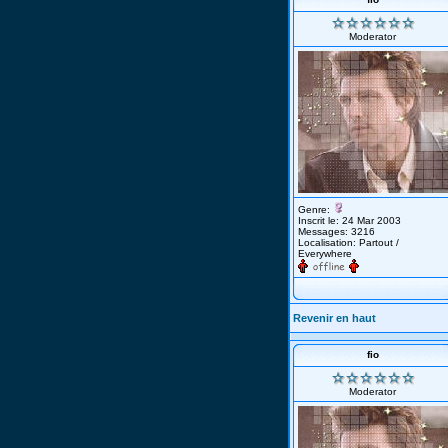
Moderator
Genre:
Inscrit le: 24 Mar 2003
Messages: 3216
Localisation: Partout /
Everywhere
Revenir en haut
fio
Moderator