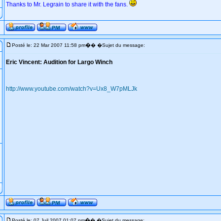
Thanks to Mr. Legrain to share it with the fans.
�
Posté le: 22 Mar 2007 11:58 pm
� �Sujet du message:
Eric Vincent: Audition for Largo Winch
http://www.youtube.com/watch?v=Ux8_W7pMLJk
�
Posté le: 07 Juil 2007 01:07 pm
� �Sujet du message: