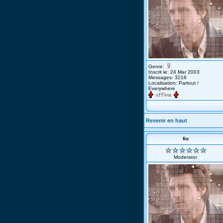
Genre:
Inscrit le: 24 Mar 2003
Messages: 3216
Localisation: Partout /
Everywhere
Revenir en haut
fio
Moderator