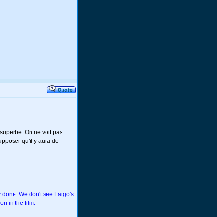
t superbe. On ne voit pas
upposer qu'il y aura de
ly done. We don't see Largo's
on in the film.