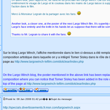
Un autre look, plus rapproché, de l'affiche du prochain film Largo Winch. Elle est s
entièrement le visage de Largo et le couteau dans les mains de Largo laisse à supp
l'action dans le film.
Merci à Monsieur Legrain de la partager avec les fans.
Another look, a closer one, at the poster of the next Largo Winch film. It's superbl
Largo's face entirely and the knife in his hands let us suppose that there will be some
Thanks to Mr. Legrain to share it with the fans.
Sur le blog Largo Winch, l'affiche mentionnée dans le lien ci-dessus a été remp
composition artistique dans laquelle on y a intégré Tomer Sisley dans le rôle de L
page au
http://www.largowinch-lefilm.com/dotclear/index.php
On the Largo Winch blog, the poster mentioned in the above link has been replac
composition where you can notice that Tomer Sisley has been added in the role o
top of the page at
http://www.largowinch-lefilm.com/dotclear/index.php
�
Posté le: 08 Jan 2008 01:42 pm
� �Sujet du message:
http://specials.divertissements.fr.msn.com/largowinch.aspx