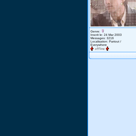
Genre:
Inscrit le: 24 Mar 2003
Messages: 3216
Localisation: Partout /
Everywhere