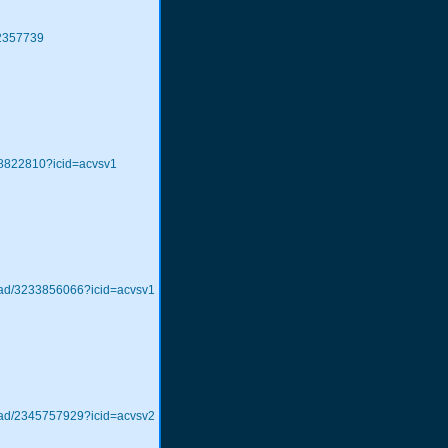
92357739
248822810?icid=acvsv1
-whad/3233856066?icid=acvsv1
-whad/2345757929?icid=acvsv2