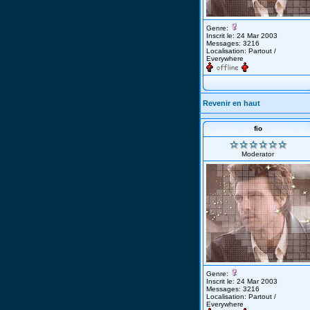
Genre:
Inscrit le: 24 Mar 2003
Messages: 3216
Localisation: Partout /
Everywhere
Revenir en haut
fio
Moderator
Genre:
Inscrit le: 24 Mar 2003
Messages: 3216
Localisation: Partout /
Everywhere