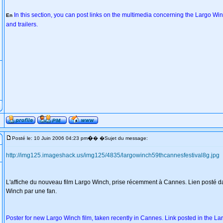
In this section, you can post links on the multimedia concerning the Largo Winch
En
and trailers.
�
Posté le: 10 Juin 2006 04:23 pm
� �Sujet du message:
http://img125.imageshack.us/img125/4835/largowinch59thcannesfestival8g.jpg
L'affiche du nouveau film Largo Winch, prise récemment à Cannes. Lien posté 
Winch par une fan.
Poster for new Largo Winch film, taken recently in Cannes. Link posted in the 