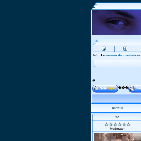
Info
:
Le
nouveau documentaire
sur
�
���
Auteur
fio
Moderator