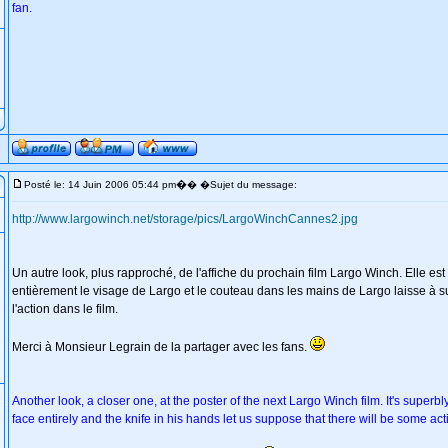
fan.
�
Posté le: 14 Juin 2006 05:44 pm
� �Sujet du message:
http://www.largowinch.net/storage/pics/LargoWinchCannes2.jpg
Un autre look, plus rapproché, de l'affiche du prochain film Largo Winch. Elle es
entièrement le visage de Largo et le couteau dans les mains de Largo laisse à s
l'action dans le film.
Merci à Monsieur Legrain de la partager avec les fans.
Another look, a closer one, at the poster of the next Largo Winch film. It's superb
face entirely and the knife in his hands let us suppose that there will be some acti